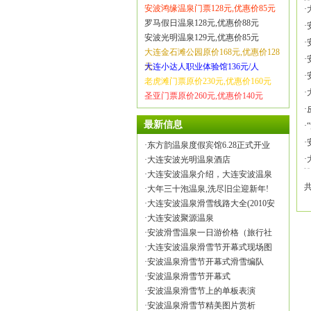
安波鸿缘温泉门票128元,优惠价85元
·
罗马假日温泉128元,优惠价88元
·
安波光明温泉129元,优惠价85元
·
大连金石滩公园原价168元,优惠价128
·
元
大连小达人职业体验馆136元/人
·
老虎滩门票原价230元,优惠价160元
·
圣亚门票原价260元,优惠价140元
·
最新信息
·
·
·
东方韵温泉度假宾馆6.28正式开业
·
·
大连安波光明温泉酒店
·
大连安波温泉介绍，大连安波温泉
·
大年三十泡温泉,洗尽旧尘迎新年!
·
大连安波温泉滑雪线路大全(2010安
·
大连安波聚源温泉
·
安波滑雪温泉一日游价格（旅行社
·
大连安波温泉滑雪节开幕式现场图
·
安波温泉滑雪节开幕式滑雪编队
·
安波温泉滑雪节开幕式
·
安波温泉滑雪节上的单板表演
·
安波温泉滑雪节精美图片赏析