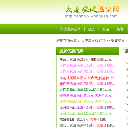
安波温泉首页
动态
旅游
美食
您现在的位置：
大连温泉旅游网
>>
安波温泉
>
温泉优惠门票
熊岳天沐温泉218元,周末优惠128元
·
大连唐风温泉平日128元,优惠价120元
·
大连唐风温泉周末158元,优惠价150元
·
169
大连成园温泉周末
元,优惠价155
·
大连铭湖温泉周末149元,优惠价130元
元
大连老铁山温泉128元,优惠价120元
·
安波聚源温泉门票79元,优惠价60元
·
安波福慧温泉门票69元,优惠价60元
·
庄河歇马山庄温泉188元,优惠价108元
·
庄河步云山温泉129元,优惠价100元
·
东泉假日门票268元,
优惠价
128元
·
旅顺天沐温泉原价198元,
优惠价
158元