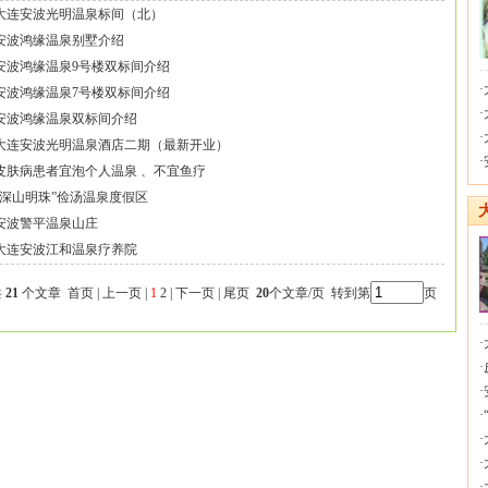
大连安波光明温泉标间（北）
安波鸿缘温泉别墅介绍
安波鸿缘温泉9号楼双标间介绍
·
安波鸿缘温泉7号楼双标间介绍
·
安波鸿缘温泉双标间介绍
·
大连安波光明温泉酒店二期（最新开业）
·
皮肤病患者宜泡个人温泉 、不宜鱼疗
“深山明珠”俭汤温泉度假区
安波警平温泉山庄
大连安波江和温泉疗养院
共
21
个文章 首页 | 上一页 |
1
2
|
下一页
|
尾页
20
个文章/页 转到第
页
·
·
·
·
·
·
·