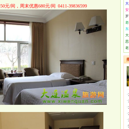
大
元/间，周末优惠680元/间 0411-39836599
安
罗
老
东
大
思
老
·
·
·
·
·
·