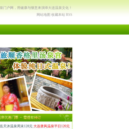
温泉门户网，用健康与惬意来演绎大连温泉文化！
网站地图
收藏本站
RSS
岳天沐温泉周末128元
大连唐风温泉平日120元