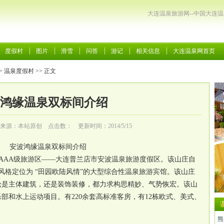
大连温泉旅游网--中国大连
度假村
图片
滑雪
问答
游记
相关信息
大连温泉网首页
>
温泉度假村
>> 正文
鸿缘温泉双标间介绍
来源：本站原创 点击数：
更新时间：2014/5/15
安波鸿缘温泉双标间介绍
AAA级旅游区——大连普兰店市安波温泉旅游度假区。该山庄自
筑风格定位为 “田园欧陆风情”的大型综合性温泉旅游宾馆。该山庄
论是主体建筑，还是装饰装修，都力求构思精妙、气势恢宏。该山
部和水上运动项目。有220余套高标准客房，有12栋欧式、美式、
熊