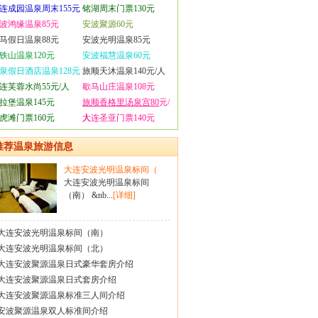
连成园温泉周末155元
铭湖周末门票130元
波鸿缘温泉85元
安波聚源60元
马假日温泉88元
安波光明温泉85元
铁山温泉120元
安波福慧温泉60元
泉假日酒店温泉128元
旅顺天沐温泉140元/人
连芙蓉水尚55元/人
歇马山庄温泉108元
拉堡温泉145元
旅顺香格里汤泉宫80
元/
虎滩门票160元
人
大连圣亚门票140元
推荐温泉旅游信息
大连安波光明温泉标间（
大连安波光明温泉标间
（南） &nb...
[详细]
大连安波光明温泉标间（南）
大连安波光明温泉标间（北）
大连安波聚源温泉日式豪华套房介绍
大连安波聚源温泉日式套房介绍
大连安波聚源温泉标准三人间介绍
安波聚源温泉双人标准间介绍