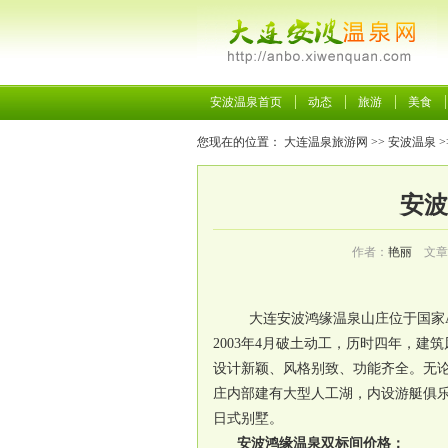
安波温泉首页
动态
旅游
美食
您现在的位置：
大连温泉旅游网
>>
安波温泉
>
安波
作者：
艳丽
文章
大连安波鸿缘温泉
山庄位于国家
2003年4月破土动工，历时四年，建
设计新颖、风格别致、功能齐全。无
庄内部建有大型人工湖，内设游艇俱乐
日式别墅。
安波鸿缘温泉双标间价格：