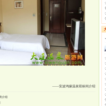
·
·
·
·
·
·
·
·
·
·
——安波鸿缘温泉双标间介绍
·
·
房介绍
·
绍
·