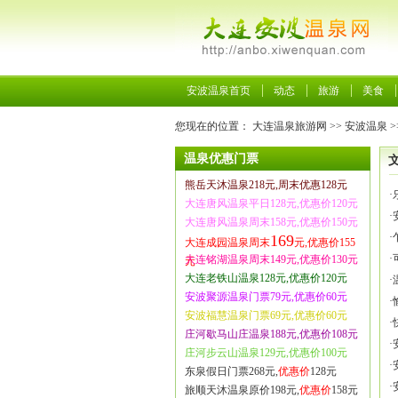
安波温泉首页
动态
旅游
美食
您现在的位置：
大连温泉旅游网
>>
安波温泉
>
温泉优惠门票
熊岳天沐温泉218元,周末优惠128元
·
大连唐风温泉平日128元,优惠价120元
·
大连唐风温泉周末158元,优惠价150元
·
169
大连成园温泉周末
元,优惠价155
·
大连铭湖温泉周末149元,优惠价130元
元
大连老铁山温泉128元,优惠价120元
·
安波聚源温泉门票79元,优惠价60元
·
安波福慧温泉门票69元,优惠价60元
·
庄河歇马山庄温泉188元,优惠价108元
·
庄河步云山温泉129元,优惠价100元
·
东泉假日门票268元,
优惠价
128元
·
旅顺天沐温泉原价198元,
优惠价
158元