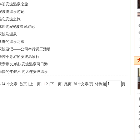
年初安波温泉之旅
安波洗温泉游记
难忘安波之旅
·
冰峪沟&安波温泉游记
·
安波洗温泉
·
新奇的温泉之旅
·
安波游记——公司举行员工活动
辛苦小导游的安波温泉行
携亲带友,畅快安波温泉两日游
愉快的年假,相约大连安波温泉
共
24
个文章 首页 | 上一页 |
1
2
|
下一页
|
尾页
20
个文章/页 转到第
页
·
·
·
·
·
·