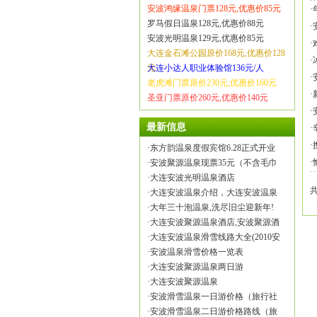
安波鸿缘温泉门票128元,优惠价85元
·
罗马假日温泉128元,优惠价88元
·
安波光明温泉129元,优惠价85元
·
大连金石滩公园原价168元,优惠价128
·
元
大连小达人职业体验馆136元/人
·
老虎滩门票原价230元,优惠价160元
·
圣亚门票原价260元,优惠价140元
·
最新信息
·
·
·
东方韵温泉度假宾馆6.28正式开业
·
·
安波聚源温泉现票35元（不含毛巾
·
大连安波光明温泉酒店
·
大连安波温泉介绍，大连安波温泉
·
大年三十泡温泉,洗尽旧尘迎新年!
·
大连安波聚源温泉酒店,安波聚源酒
·
大连安波温泉滑雪线路大全(2010安
·
安波温泉滑雪价格一览表
·
大连安波聚源温泉两日游
·
大连安波聚源温泉
·
安波滑雪温泉一日游价格（旅行社
·
安波滑雪温泉二日游价格路线（旅