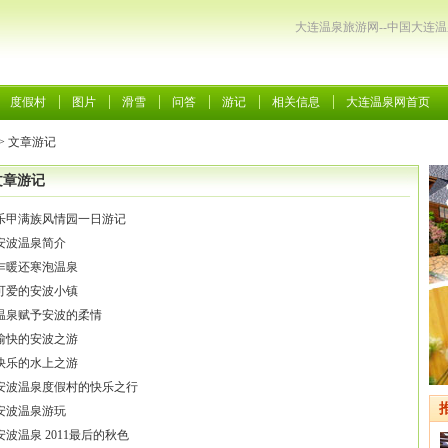
大连温泉旅游网--中国大连
度假村
图片
滑雪
问答
游记
相关信息
大连温泉网首页
>
文章游记
文章游记
乐甲满族风情园一日游记
安波温泉简介
乍暖还寒泡温泉
可爱的安波小镇
温泉赋予安波的柔情
愉快的安波之游
快乐的水上之游
安波温泉度假村的快乐之行
安波温泉游玩
安波温泉 2011最后的秋色