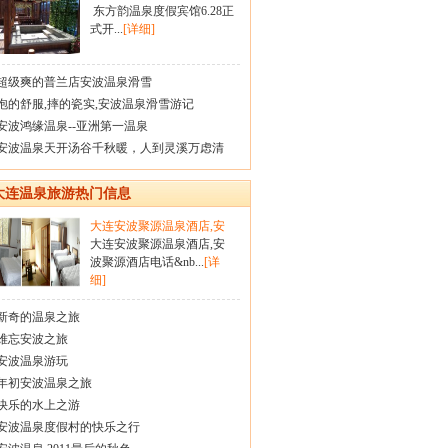
东方韵温泉度假宾馆6.28正
式开...
[详细]
超级爽的普兰店安波温泉滑雪
泡的舒服,摔的瓷实,安波温泉滑雪游记
安波鸿缘温泉--亚洲第一温泉
安波温泉天开汤谷千秋暖，人到灵溪万虑清
大连温泉旅游热门信息
大连安波聚源温泉酒店,安
大连安波聚源温泉酒店,安
波聚源酒店电话&nb...
[详
细]
新奇的温泉之旅
难忘安波之旅
安波温泉游玩
年初安波温泉之旅
快乐的水上之游
安波温泉度假村的快乐之行