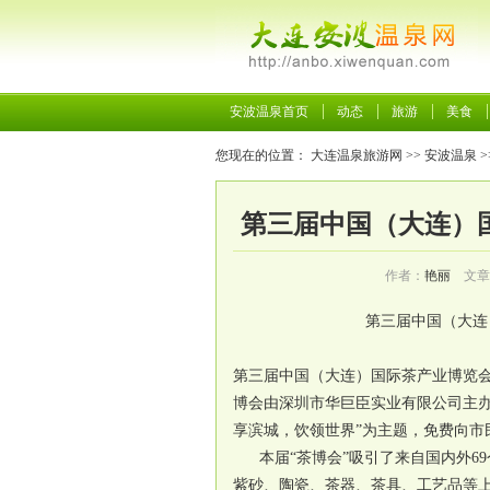
安波温泉首页
动态
旅游
美食
您现在的位置：
大连温泉旅游网
>>
安波温泉
>
第三届中国（大连）
作者：
艳丽
文章
第三届
中国
（大连
第三届
中国
（大连）国际茶产业博览
博会由深圳市华巨臣实业有限公司主
享滨城，饮领世界”为主题，免费向市
本届“茶博会”吸引了来自国内外6
紫砂、陶瓷、茶器、茶具、工艺品等上