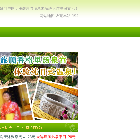
温泉门户网，用健康与惬意来演绎大连温泉文化！
网站地图
收藏本站
RSS
岳天沐温泉周末128元
大连唐风温泉平日120元