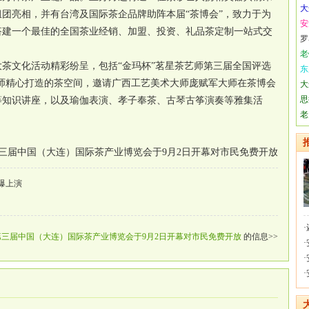
大
团亮相，并有台湾及国际茶企品牌助阵本届“茶博会”，致力于为
安
搭建一个最佳的全国茶业经销、加盟、投资、礼品茶定制一站式交
罗
老
茶文化活动精彩纷呈，包括“金玛杯”茗星茶艺师第三届全国评选
东
师精心打造的茶空间，邀请广西工艺美术大师庞赋军大师在茶博会
大
思
等知识讲座，以及瑜伽表演、孝子奉茶、古琴古筝演奏等雅集活
老
三届中国（大连）国际茶产业博览会于9月2日开幕对市民免费开放
爆上演
·
第三届中国（大连）国际茶产业博览会于9月2日开幕对市民免费开放
的信息>>
·
·
·