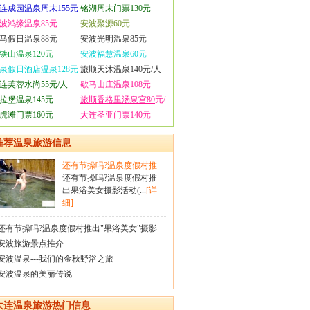
连成园温泉周末155元
铭湖周末门票130元
波鸿缘温泉85元
安波聚源60元
马假日温泉88元
安波光明温泉85元
铁山温泉120元
安波福慧温泉60元
泉假日酒店温泉128元
旅顺天沐温泉140元/人
连芙蓉水尚55元/人
歇马山庄温泉108元
拉堡温泉145元
旅顺香格里汤泉宫80
元/
虎滩门票160元
人
大连圣亚门票140元
推荐温泉旅游信息
还有节操吗?温泉度假村推
还有节操吗?温泉度假村推
出果浴美女摄影活动(...
[详
细]
还有节操吗?温泉度假村推出"果浴美女"摄影
安波旅游景点推介
安波温泉---我们的金秋野浴之旅
安波温泉的美丽传说
大连温泉旅游热门信息