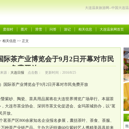
大连温泉旅游网--中国大连
度假村
图片
滑雪
问答
游记
相关信息
大连温泉网首页
>
相关信息
>> 正文
国际茶产业博览会于9月2日开幕对市民
免费开放
来源：
大连日报
点击数：
更新时间：2016/8/25
）国际茶产业博览会于9月2日开幕对市民免费开放
会暨紫砂、陶瓷、茶具用品展将在大连世界博览广场举行。本届茶
办，大连市茶业协会、深圳市茶文化促进会、金玛茶城协办，以“茗
民开放。
9个茗茶产区800余家知名企业报名参展，囊括茶叶、茶食、茶服、
熊
万种茶产业链产品。主办方还特邀60位紫砂艺人携精美器具前来