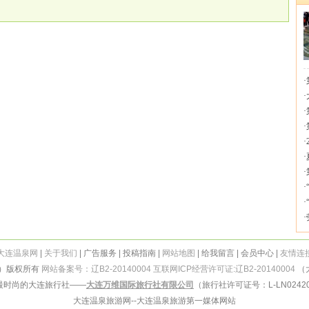
·
·
·
·
·
·
·
·
·
·
大连温泉网
|
关于我们
| 广告服务 | 投稿指南 |
网站地图
| 给我留言 | 会员中心 |
友情连
）版权所有
网站备案号：辽B2-20140004
互联网ICP经营许可证:辽B2-20140004
（大
最时尚的大连旅行社——
大连万维国际旅行社有限公司
（旅行社许可证号：L-LN02420
大连温泉旅游网--大连温泉旅游第一媒体网站